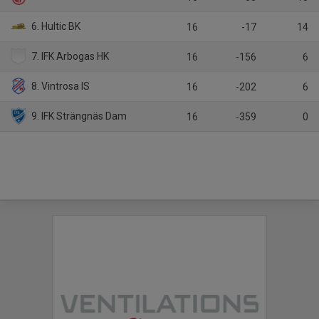
6. Hultic BK
16
-17
14
7. IFK Arbogas HK
16
-156
6
8. Vintrosa IS
16
-202
6
9. IFK Strängnäs Dam
16
-359
0