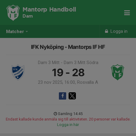
Mantorp Handboll
Dam
Logga in
Matcher
IFK Nyköping - Mantorps IF HF
Dam 3 Mitt - Dam 3 Mitt Södra
19 - 28
23 nov 2025, 16:00, Rosvalla A
Samling 14:45
Endast kallade kunde anmäla sig till aktiviteten. 20 personer var kallade.
Logga in här