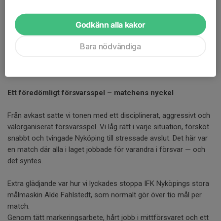
Godkänn alla kakor
Vi fortsatte vår imponerande segersvit när vi gästade IFK
Nyköping och tog en klar
28–19-seger
, vår
sjunde raka
i
Bara nödvändiga
serien. Med vinsten befäster vi även
förstaplatsen i Dam 3
Mitt Södra
, där vårt stabila spel nu satt oss i förarsätet inför
fortsättningen.
Ett föredömligt försvarsspel – matchens nyckel
Från avkast satte vi tonen med ett disciplinerat, aggressivt och
välorganiserat försvarsspel. Vi låg rätt i varje situation, försköt
snabbt och tvingade Nyköping till stressade avslut. Det här var
en match där alla i laget jobbade för varandra i försvar — och
det syntes.
Extra glädjande var hur vi lyckades stoppa IFK Nyköpings stora
målmaskin Alde Fahlstedt, som normalt gör över tio mål per
match.
Genom tätt markeringsarbete, hårt jobb i mittförsvaret och ett