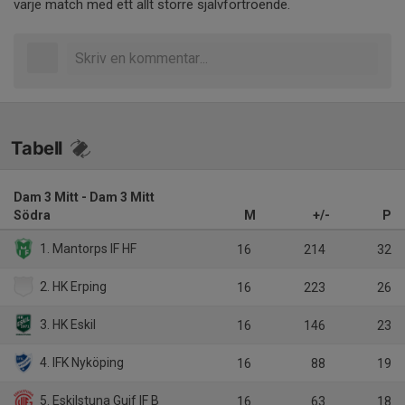
varje match med ett allt större självförtroende.
Tabell
Dam 3 Mitt - Dam 3 Mitt
Södra
M
+/-
P
1. Mantorps IF HF
16
214
32
2. HK Erping
16
223
26
3. HK Eskil
16
146
23
4. IFK Nyköping
16
88
19
5. Eskilstuna Guif IF B
16
63
18