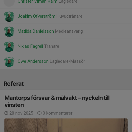
Christer Viman Kalm
Lagledare
Joakim Öfverström
Huvudtränare
Matilda Danielsson
Medieansvarig
Niklas Fagrell
Tränare
Owe Andersson
Lagledare/Massör
Referat
Mantorps försvar & målvakt – nyckeln till
vinsten
28 nov 2025
0 kommentarer