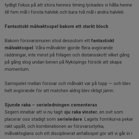
tydligt fokus på att störa hennes timing lyckades vi hålla henne
till fem mål i första halvlek och bara två mål i andra halvlek.
Fantastiskt målvaktsspel bakom ett starkt block
Bakom försvarsmuren stod dessutom ett
fantastiskt
målvaktsspel
. Våra målvakter gjorde flera avgörande
räddningar, inte minst på frilägen och distansskott vilket gång
på gång slog undan benen på Nyköpings försök att skapa
momentum.
Samspelet mellan försvar och målvakt var på topp — och blev
helt avgörande för att matchen aldrig blev riktigt jämn.
Sjunde raka – serieledningen cementeras
Segern innebär att vi nu tagit
sju raka vinster
, en svit som
placerar oss stadigt som
serieledare
. Lagets formkurva pekar
rakt uppåt, och kombinationen av försvarsstyrka,
målvaktsglans och ett disciplinerat anfallsspel gör att vi går in i