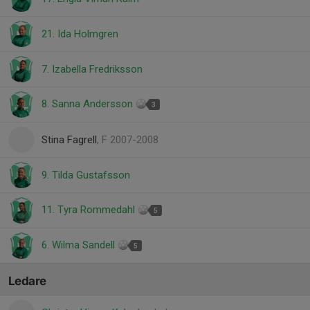
21. Ida Holmgren
7. Izabella Fredriksson
8. Sanna Andersson
3
Stina Fagrell
, F 2007-2008
9. Tilda Gustafsson
11. Tyra Rommedahl
5
6. Wilma Sandell
5
Ledare