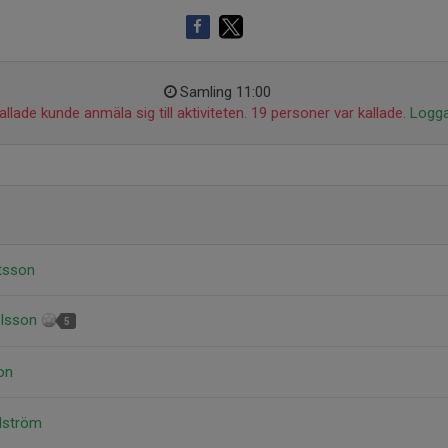
Samling 11:00
llade kunde anmäla sig till aktiviteten. 19 personer var kallade.
Logga
rtsson
elsson
5
on
hlström