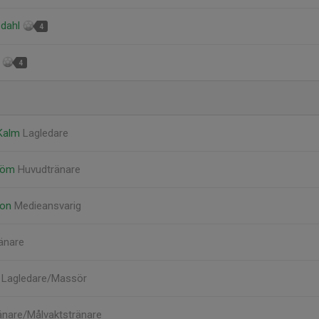
edahl
4
l
4
 Kalm
Lagledare
tröm
Huvudtränare
son
Medieansvarig
änare
n
Lagledare/Massör
änare/Målvaktstränare