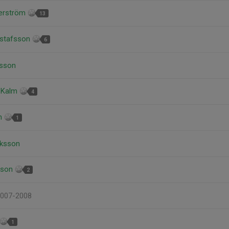
verström
13
ustafsson
6
nsson
n Kalm
4
en
1
riksson
sson
2
 2007-2008
1