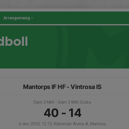
Arrangemang
dboll
Mantorps IF HF - Vintrosa IS
Dam 3 Mitt - Dam 3 Mitt Södra
40 - 14
6 dec 2025, 12:15, Klämman Arena A, Mantorp