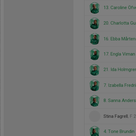
13. Caroline Öf
20. Charlotta G
16. Ebba Mårte
17. Engla Vima
21. Ida Holmgr
7. Izabella Fred
8. Sanna Ander
Stina Fagrell
, F
4. Tone Brundin