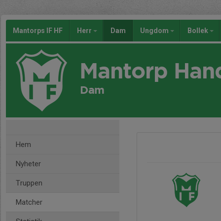
Mantorps IF HF
Herr
Dam
Ungdom
Bollek
Mantorp Han
Dam
Hem
Nyheter
Truppen
Matcher