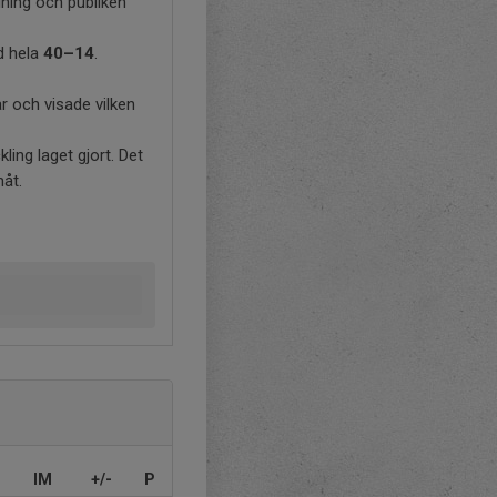
lning och publiken
ed hela
40–14
.
ar och visade vilken
ling laget gjort. Det
måt.
IM
+/-
P