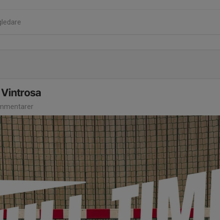
gledare
 Vintrosa
mmentarer