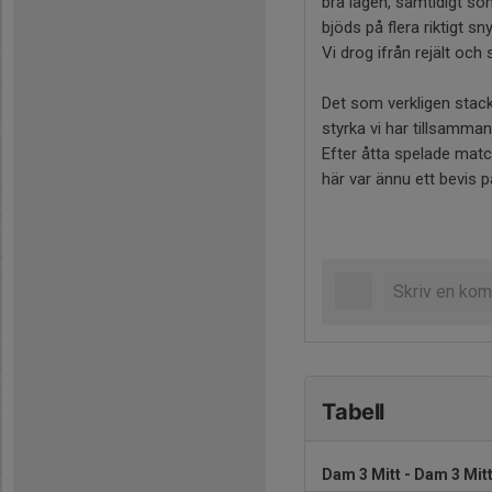
bra lägen, samtidigt so
bjöds på flera riktigt sn
Vi drog ifrån rejält och
Det som verkligen stack 
styrka vi har tillsamman
Efter åtta spelade match
här var ännu ett bevis p
Tabell
Dam 3 Mitt - Dam 3 Mit