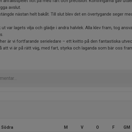
m anfallsspelet flöt på med fart och precision. Kontringarna gav utde
ygga avslut.
 stängde nästan helt bakåt. Till slut blev det en övertygande seger m
ut var lagets vilja och glädje i andra halvlek. Alla klev fram, tog ansv
s.
er är vi fortfarande serieledare – ett kvitto på den fantastiska utveck
å att vi är på rätt väg, med fart, styrka och laganda som bär oss fra
t Södra
M
V
O
F
GM