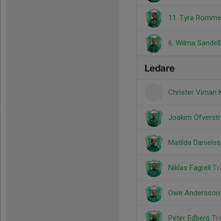
11. Tyra Romm
6. Wilma Sandel
Ledare
Christer Viman
Joakim Öfvers
Matilda Daniels
Niklas Fagrell
Tr
Owe Andersso
Peter Edberg
Tr