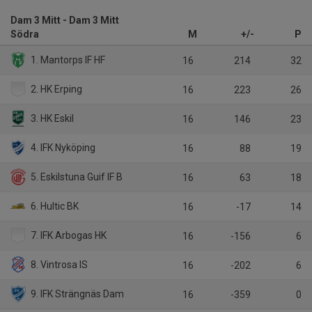
Dam 3 Mitt - Dam 3 Mitt
Södra
M
+/-
P
1. Mantorps IF HF
16
214
32
2. HK Erping
16
223
26
3. HK Eskil
16
146
23
4. IFK Nyköping
16
88
19
5. Eskilstuna Guif IF B
16
63
18
6. Hultic BK
16
-17
14
7. IFK Arbogas HK
16
-156
6
8. Vintrosa IS
16
-202
6
9. IFK Strängnäs Dam
16
-359
0