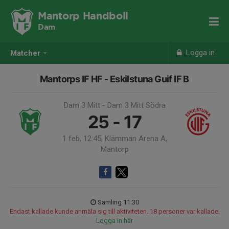
Mantorp Handboll
Dam
Logga in
Matcher
Mantorps IF HF - Eskilstuna Guif IF B
Dam 3 Mitt - Dam 3 Mitt Södra
25 - 17
1 feb, 12:45, Klämman Arena A,
Mantorp
Samling 11:30
Endast kallade kunde anmäla sig till aktiviteten. 18 personer var kallade.
Logga in här