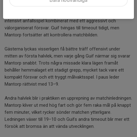
Mantorp får en drömstart i Klämman Arena och sätter tonen
direkt. Redan efter elva minuter är ställningen 7–1, efter ett
intensivt anfallsspel kombinerat med ett aggressivt och
välorganiserat försvar. Guif tvingas till timeout tidigt, men
Mantorp fortsätter att kontrollera matchbilden.
Gästerna lyckas visserligen få bättre träff offensivt under
mitten av första halvlek, men varje gång Guif närmar sig svarar
Mantorp snabbt. Trots några missade klara lägen framåt
behåller hemmalaget ett stadigt grepp, mycket tack vare ett
kompakt försvar och ett tryggt målvaktsspel. I paus leder
Mantorp rättvist med 13–9.
Andra halvlek blir i praktiken en upprepning av matchinledningen.
Mantorp kliver ut med hög fart och gör fem raka mål på knappt
fem minuter, vilket rycker sönder matchen ytterligare.
Ledningen växer till 19–10 och Guifs andra timeout blir mer ett
försök att bromsa än att vända utvecklingen.