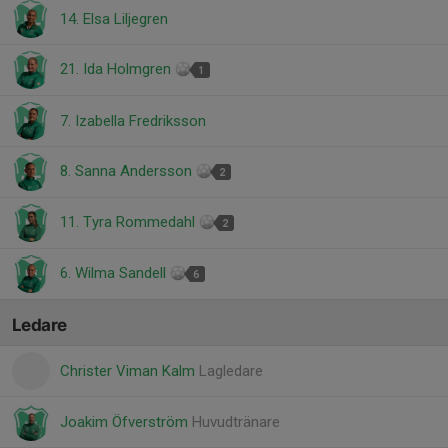
14. Elsa Liljegren
21. Ida Holmgren
1
7. Izabella Fredriksson
8. Sanna Andersson
2
11. Tyra Rommedahl
2
6. Wilma Sandell
6
Ledare
Christer Viman Kalm
Lagledare
Joakim Öfverström
Huvudtränare