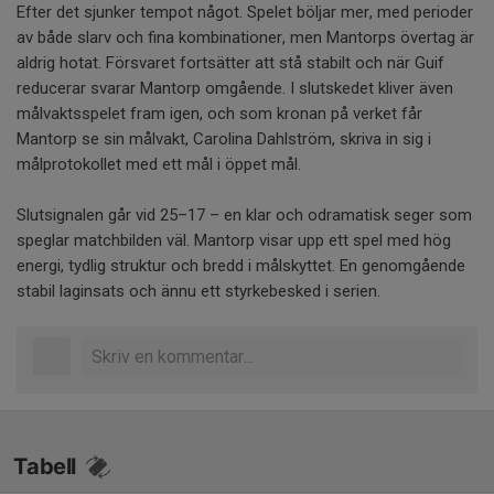
Efter det sjunker tempot något. Spelet böljar mer, med perioder
av både slarv och fina kombinationer, men Mantorps övertag är
aldrig hotat. Försvaret fortsätter att stå stabilt och när Guif
reducerar svarar Mantorp omgående. I slutskedet kliver även
målvaktsspelet fram igen, och som kronan på verket får
Mantorp se sin målvakt, Carolina Dahlström, skriva in sig i
målprotokollet med ett mål i öppet mål.
Slutsignalen går vid 25–17 – en klar och odramatisk seger som
speglar matchbilden väl. Mantorp visar upp ett spel med hög
energi, tydlig struktur och bredd i målskyttet. En genomgående
stabil laginsats och ännu ett styrkebesked i serien.
Tabell