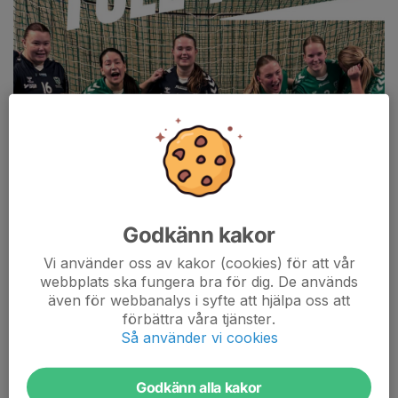
Godkänn kakor
Vi använder oss av kakor (cookies) för att vår
webbplats ska fungera bra för dig. De används
även för webbanalys i syfte att hjälpa oss att
förbättra våra tjänster.
Så använder vi cookies
12 raka segrar i serien!
Det var upplagt för en tät, fysisk och stundtals grinig drabbning,
Godkänn alla kakor
och Mantorp visste redan på förhand att Eskil skulle bjuda på