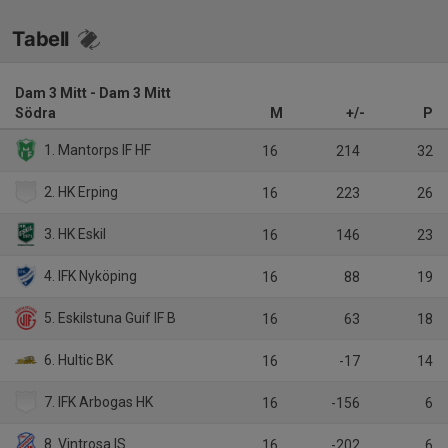
Tabell
Dam 3 Mitt - Dam 3 Mitt
Södra
M
+/-
P
1. Mantorps IF HF
16
214
32
2. HK Erping
16
223
26
3. HK Eskil
16
146
23
4. IFK Nyköping
16
88
19
5. Eskilstuna Guif IF B
16
63
18
6. Hultic BK
16
-17
14
7. IFK Arbogas HK
16
-156
6
8. Vintrosa IS
16
-202
6