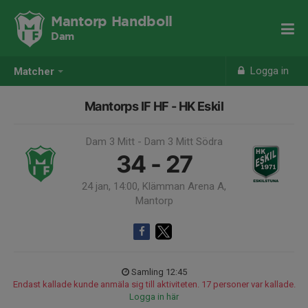
Mantorp Handboll
Dam
Logga in
Matcher
Mantorps IF HF - HK Eskil
Dam 3 Mitt - Dam 3 Mitt Södra
34 - 27
24 jan, 14:00, Klämman Arena A,
Mantorp
Samling 12:45
Endast kallade kunde anmäla sig till aktiviteten. 17 personer var kallade.
Logga in här