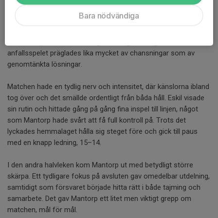
rejält motstånd. Första halvlek blev också precis så svängig
Bara nödvändiga
som man kunde ana. Lagen bytte mål med varandra i ett tempo
som mer liknade ett öppet race än strukturerad handboll.
Försvarsspelet satt inte riktigt hos något av lagen, och
anfallsspelet präglades lika mycket av chansningar som av
genomtänkta lösningar.
Matchen hade en tydlig nerv och intensitet, där känslorna ibland
tog över och det smällde ordentligt från båda håll. Eskil visade
sin rutin och hittade gång på gång fina inspel till linjen, något
som Mantorp hade svårt att få full kontroll på. Trots det
lyckades hemmalaget hålla sig steget före och gick till paus
med en knapp ledning, 15–14.
I den andra halvleken kom Mantorp ut med betydligt större
skärpa. Ett tydligare fokus på avsluten gav omedelbar utdelning,
samtidigt som försvaret började hitta rätt i både tajming och
samarbete. Det gav Mantorp ett litet men viktigt grepp om
matchen, mål för mål.