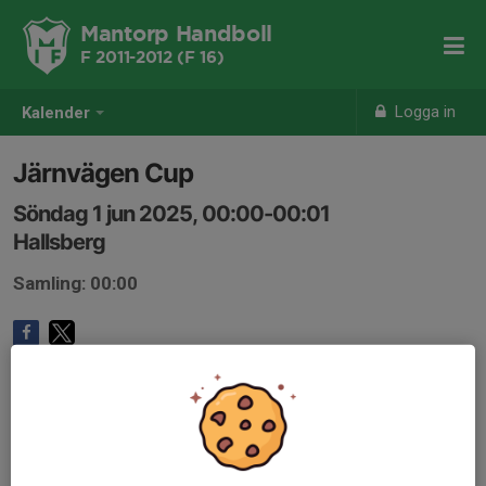
Mantorp Handboll
F 2011-2012 (F 16)
Logga in
Kalender
Järnvägen Cup
Söndag 1 jun 2025, 00:00-00:01
Hallsberg
Samling: 00:00