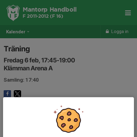
Mantorp Handboll
F 2011-2012 (F 16)
Logga in
Kalender
Träning
Fredag 6 feb, 17:45-19:00
Klämman Arena A
Samling: 17:40