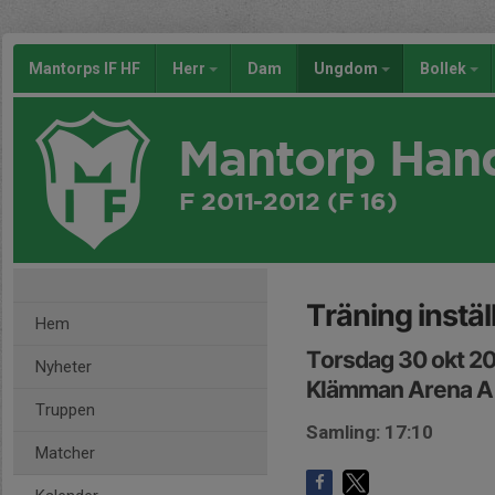
Mantorps IF HF
Herr
Dam
Ungdom
Bollek
Mantorp Han
F 2011-2012 (F 16)
Träning instäl
Hem
Torsdag 30 okt 20
Nyheter
Klämman Arena A
Truppen
Samling: 17:10
Matcher