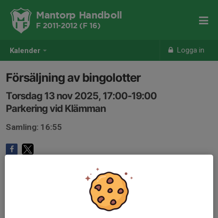
Mantorp Handboll
F 2011-2012 (F 16)
Logga in
Kalender
Försäljning av bingolotter
Torsdag 13 nov 2025, 17:00-19:00
Parkering vid Klämman
Samling: 16:55