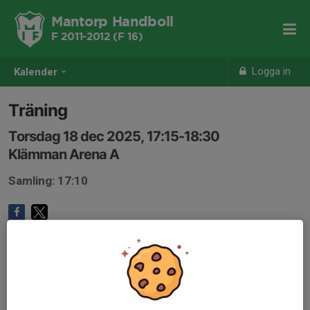
Mantorp Handboll
F 2011-2012 (F 16)
Logga in
Kalender
Träning
Torsdag 18 dec 2025, 17:15-18:30
Klämman Arena A
Samling: 17:10