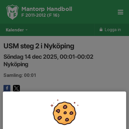
Mantorp Handboll
F 2011-2012 (F 16)
Logga in
Kalender
USM steg 2 i Nyköping
Söndag 14 dec 2025, 00:01-00:02
Nyköping
Samling: 00:01