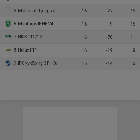
5. Malmslätt Ljungsbro HF F11
16
27
16
6. Mantorps IF HF Vit
16
-9
15
7. NKIK F11/12
16
-70
11
8. Hultic F11
16
-19
8
9. IFK Nyköping 3 F-10/11
15
-44
6