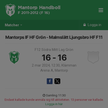
Mantorp Handboll
F 2011-2012 (F 16)
Logga in
Matcher
Mantorps IF HF Grön - Malmslätt Ljungsbro HF F11
F12 Södra Mitt Lag Grön
16 - 16
2 mar 2024, 12:30, Klämman
Arena A, Mantorp
Samling 11:30
Endast kallade kunde anmäla sig till aktiviteten. 13 personer var kallade.
Logga in här