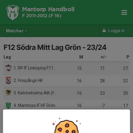
Mantorp Handboll
F 2011-2012 (F 16)
Logga in
Matcher
F12 Södra Mitt Lag Grön - 23/24
Lag
M
+/-
P
1. RP IF Linköping F11 Röd
15
71
27
2. Finspångs HK
16
28
22
3. Katrineholms AIK (f11)
16
23
20
4. Mantorps IF HF Grön
16
-7
17
5. Malmslätt Ljungsbro HF F11
16
27
16
6. Mantorps IF HF Vit
16
-9
15