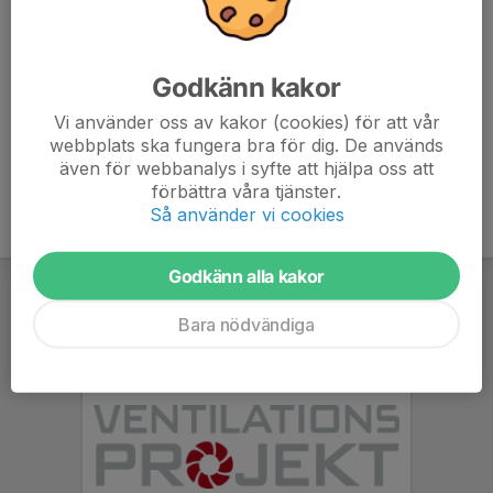
7. NKIK F11/12
16
-70
11
Godkänn kakor
8. Hultic F11
16
-19
8
Vi använder oss av kakor (cookies) för att vår
9. IFK Nyköping 3 F-10/11
15
-44
6
webbplats ska fungera bra för dig. De används
även för webbanalys i syfte att hjälpa oss att
förbättra våra tjänster.
Så använder vi cookies
Godkänn alla kakor
Bara nödvändiga