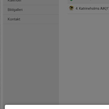
Kalender
4. Katrineholms AIK(f
Bildgalleri
Kontakt