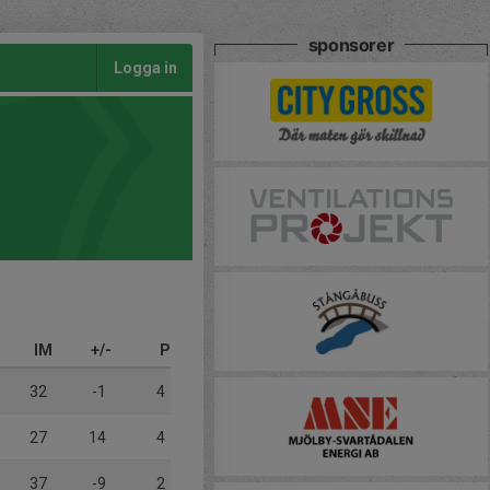
sponsorer
Logga in
IM
+/-
P
32
-1
4
27
14
4
37
-9
2