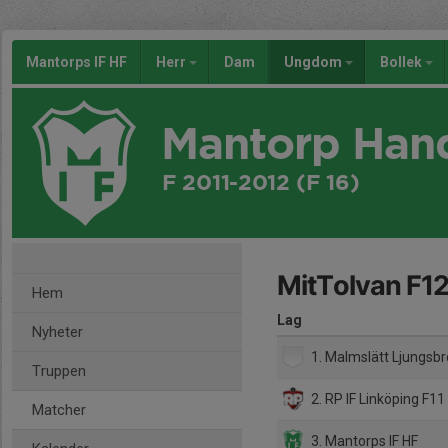
Mantorps IF HF
Herr
Dam
Ungdom
Bollek
Mantorp Han
F 2011-2012 (F 16)
MitTolvan F12
Hem
Lag
Nyheter
1. Malmslätt Ljungsbr
Truppen
2. RP IF Linköping F11 
Matcher
3. Mantorps IF HF