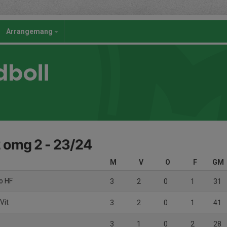
Arrangemang
dboll
 omg 2 - 23/24
M
V
O
F
GM
o HF
3
2
0
1
31
Vit
3
2
0
1
41
3
1
0
2
28