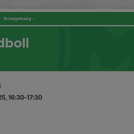
Arrangemang
dboll
4
5, 16:30-17:30