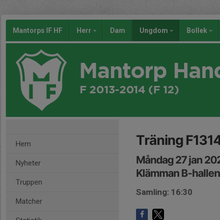
Mantorps IF HF
Herr
Dam
Ungdom
Bollek
Mantorp Han
F 2013-2014 (F 12)
Träning F131
Hem
Måndag 27 jan 202
Nyheter
Klämman B-hallen
Truppen
Samling: 16:30
Matcher