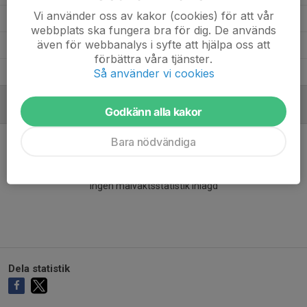
Vi använder oss av kakor (cookies) för att vår
Elise Janse
21
0
0
0
webbplats ska fungera bra för dig. De används
även för webbanalys i syfte att hjälpa oss att
Elise Hederberg
22
0
0
0
förbättra våra tjänster.
Alice Hentzell
Så använder vi cookies
16
0
0
0
Godkänn alla kakor
MÅLVAKTER
Bara nödvändiga
Ingen målvaktsstatistik inlagd
Dela statistik