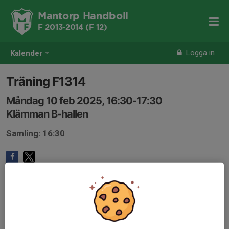
Mantorp Handboll
F 2013-2014 (F 12)
Logga in
Kalender
Träning F1314
Måndag 10 feb 2025, 16:30-17:30
Klämman B-hallen
Samling: 16:30