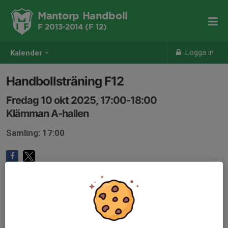
Mantorp Handboll
F 2013-2014 (F 12)
Logga in
Kalender
Handbollsträning F12
Fredag 10 okt 2025, 17:00-18:00
Klämman A-hallen
Samling: 17:00