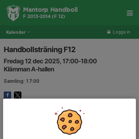
Mantorp Handboll
F 2013-2014 (F 12)
Logga in
Kalender
Handbollsträning F12
Fredag 12 dec 2025, 17:00-18:00
Klämman A-hallen
Samling: 17:00