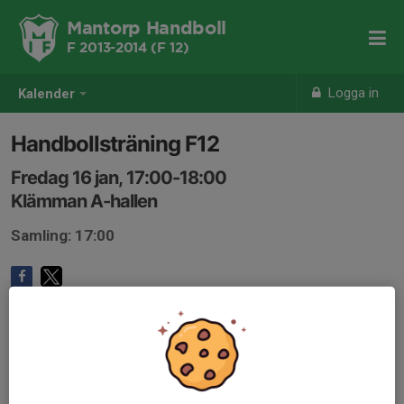
Mantorp Handboll
F 2013-2014 (F 12)
Logga in
Kalender
Handbollsträning F12
Fredag 16 jan, 17:00-18:00
Klämman A-hallen
Samling: 17:00