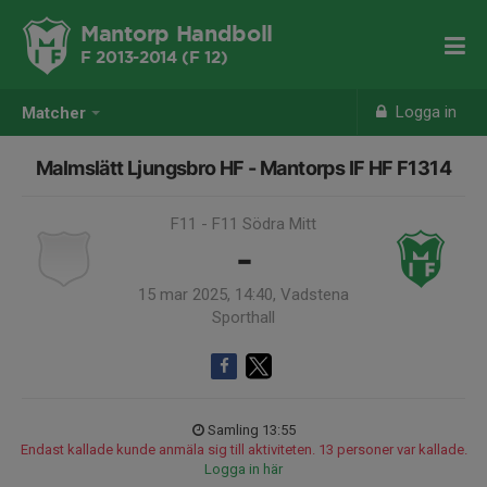
Mantorp Handboll
F 2013-2014 (F 12)
Logga in
Matcher
Malmslätt Ljungsbro HF - Mantorps IF HF F1314
F11 - F11 Södra Mitt
-
15 mar 2025, 14:40, Vadstena
Sporthall
Samling 13:55
Endast kallade kunde anmäla sig till aktiviteten. 13 personer var kallade.
Logga in här