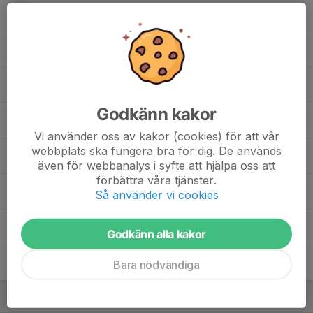
Kitty Dyhlén
Lowa Tillmar
Maja Spångberg
Godkänn kakor
Minna Tillmar
Vi använder oss av kakor (cookies) för att vår
webbplats ska fungera bra för dig. De används
Rhsti Goitom
även för webbanalys i syfte att hjälpa oss att
förbättra våra tjänster.
Sarah Anwiya Sarah Francis Anwiya
Så använder vi cookies
Vera Arvidsson
Godkänn alla kakor
Wilma Hallenfors
Bara nödvändiga
Ledare