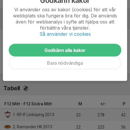
Godkänn kakor
Sara Spångberg
Tränare
Vi använder oss av kakor (cookies) för att vår
webbplats ska fungera bra för dig. De används
även för webbanalys i syfte att hjälpa oss att
Referat
förbättra våra tjänster.
Så använder vi cookies
Inget referat skrivet
Godkänn alla kakor
Bara nödvändiga
Tabell
F12 Mitt - F12 Södra Mitt
M
+/-
P
1. RP IF Linköping 2013
22
278
42
2. Ramunder HK 2013
22
225
36