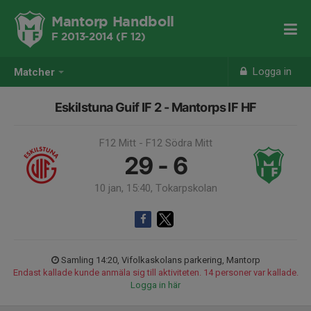
Mantorp Handboll
F 2013-2014 (F 12)
Logga in
Matcher
Eskilstuna Guif IF 2 - Mantorps IF HF
F12 Mitt - F12 Södra Mitt
29 - 6
10 jan, 15:40, Tokarpskolan
Samling 14:20, Vifolkaskolans parkering, Mantorp
Endast kallade kunde anmäla sig till aktiviteten. 14 personer var kallade.
Logga in här