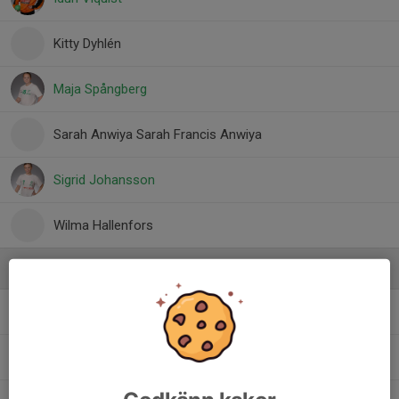
Kitty Dyhlén
Maja Spångberg
Sarah Anwiya Sarah Francis Anwiya
Sigrid Johansson
Wilma Hallenfors
Ledare
Christoffer Viquist
Tränare
Marie Stensby
Tränare