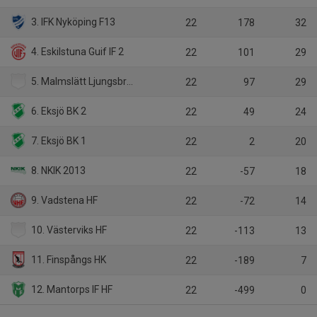
3. IFK Nyköping F13
22
178
32
4. Eskilstuna Guif IF 2
22
101
29
5. Malmslätt Ljungsbro HF
22
97
29
6. Eksjö BK 2
22
49
24
7. Eksjö BK 1
22
2
20
8. NKIK 2013
22
-57
18
9. Vadstena HF
22
-72
14
10. Västerviks HF
22
-113
13
11. Finspångs HK
22
-189
7
12. Mantorps IF HF
22
-499
0