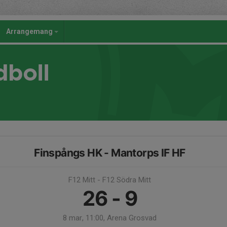
Arrangemang
dboll
Finspångs HK - Mantorps IF HF
F12 Mitt - F12 Södra Mitt
26 - 9
8 mar, 11:00, Arena Grosvad