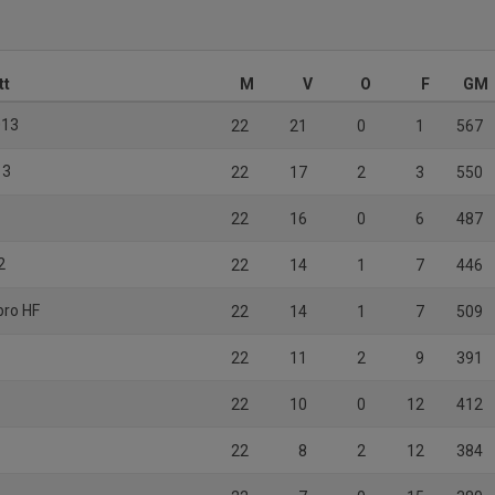
tt
M
V
O
F
GM
013
22
21
0
1
567
13
22
17
2
3
550
22
16
0
6
487
2
22
14
1
7
446
bro HF
22
14
1
7
509
22
11
2
9
391
22
10
0
12
412
22
8
2
12
384