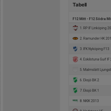
Tabell
F12 Mitt - F12 Södra Mi
1. RP IF Linköping 2
2. Ramunder HK 20
3. IFK Nyköping F13
4. Eskilstuna Guif IF 
5. Malmslätt Ljungs
6. Eksjö BK 2
7. Eksjö BK 1
8. NKIK 2013