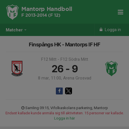
Mantorp Handboll
F 2013-2014 (F 12)
Logga in
Matcher
Finspångs HK - Mantorps IF HF
F12 Mitt - F12 Södra Mitt
26 - 9
8 mar, 11:00, Arena Grosvad
Samling 09:15, Vifolkaskolans parkering, Mantorp
Endast kallade kunde anmäla sig till aktiviteten. 15 personer var kallade.
Logga in här