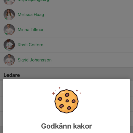
Melissa Haag
Minna Tillmar
Rhsti Goitom
Sigrid Johansson
Ledare
Christoffer Viquist
Tränare
Marie Stensby
Tränare
Sara Spångberg
Tränare
Godkänn kakor