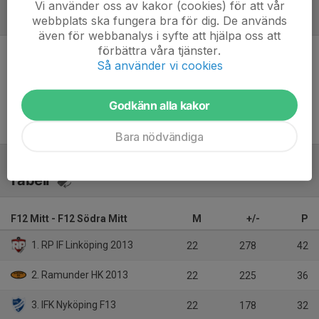
Vi använder oss av kakor (cookies) för att vår
Referat
webbplats ska fungera bra för dig. De används
även för webbanalys i syfte att hjälpa oss att
förbättra våra tjänster.
Så använder vi cookies
Inget referat skrivet
Godkänn alla kakor
Bara nödvändiga
Tabell
F12 Mitt - F12 Södra Mitt
M
+/-
P
1. RP IF Linköping 2013
22
278
42
2. Ramunder HK 2013
22
225
36
3. IFK Nyköping F13
22
178
32