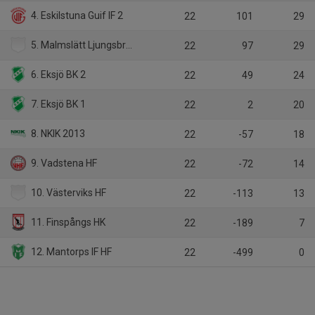
4. Eskilstuna Guif IF 2
22
101
29
5. Malmslätt Ljungsbro HF
22
97
29
6. Eksjö BK 2
22
49
24
7. Eksjö BK 1
22
2
20
8. NKIK 2013
22
-57
18
9. Vadstena HF
22
-72
14
10. Västerviks HF
22
-113
13
11. Finspångs HK
22
-189
7
12. Mantorps IF HF
22
-499
0