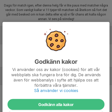
Dags för match igen, efter denna helg får vi lite paus med matcher några
veckor. Som vanligt kallar vi 11 tjejer till matchen så återkom så fort det
går med besked om ni kan delta eller ej så vi får chans att kalla någon
annan. Vi ses på söndag!
Laguppställning
Ingen uppställning ifylld
Godkänn kakor
Vi använder oss av kakor (cookies) för att vår
webbplats ska fungera bra för dig. De används
Referat
även för webbanalys i syfte att hjälpa oss att
förbättra våra tjänster.
Så använder vi cookies
Inget referat skrivet
Godkänn alla kakor