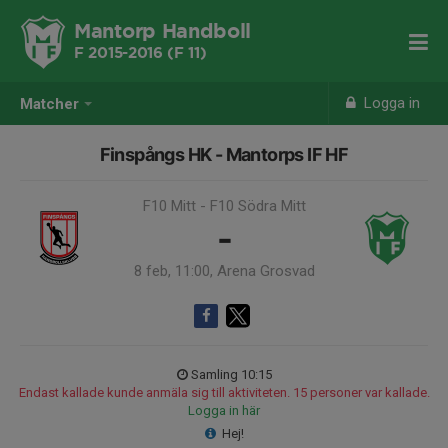
Mantorp Handboll
F 2015-2016 (F 11)
Logga in
Matcher
Finspångs HK - Mantorps IF HF
F10 Mitt - F10 Södra Mitt
-
8 feb, 11:00, Arena Grosvad
Samling 10:15
Endast kallade kunde anmäla sig till aktiviteten. 15 personer var kallade.
Logga in här
Hej!