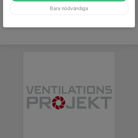
Ålder
39 år
Bara nödvändiga