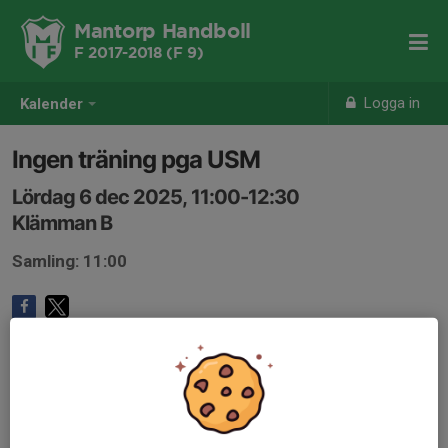
Mantorp Handboll
F 2017-2018 (F 9)
Logga in
Kalender
Ingen träning pga USM
Lördag 6 dec 2025, 11:00-12:30
Klämman B
Samling: 11:00