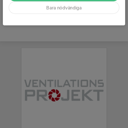
Ålder
9 år
Bara nödvändiga