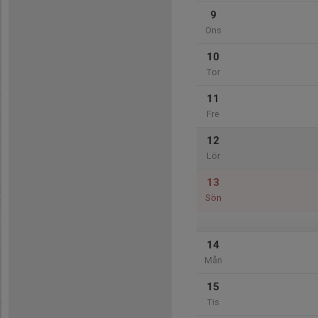
9
Ons
10
Tor
11
Fre
12
Lör
13
Sön
14
Mån
15
Tis