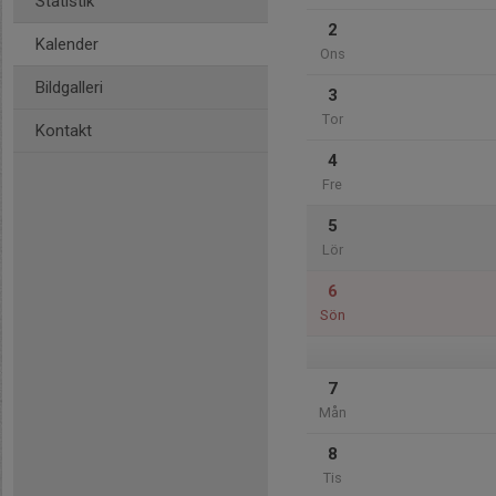
Statistik
2
Kalender
Ons
Bildgalleri
3
Tor
Kontakt
4
Fre
5
Lör
6
Sön
7
Mån
8
Tis