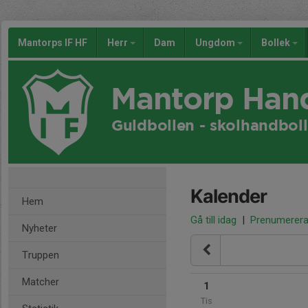
Mantorps IF HF
Herr
Dam
Ungdom
Bollek
Mantorp Han
Guldbollen - skolhandboll
Kalender
Hem
Gå till idag
|
Prenumerer
Nyheter
Truppen
Matcher
1
Tis