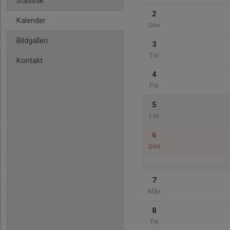
Statistik
2
Kalender
Ons
Bildgalleri
3
Tor
Kontakt
4
Fre
5
Lör
6
Sön
7
Mån
8
Tis