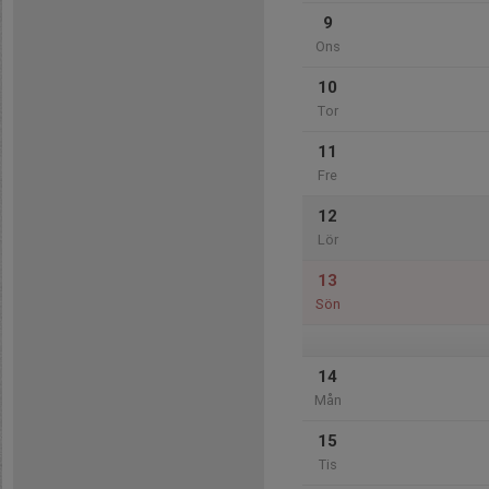
9
Ons
10
Tor
11
Fre
12
Lör
13
Sön
14
Mån
15
Tis