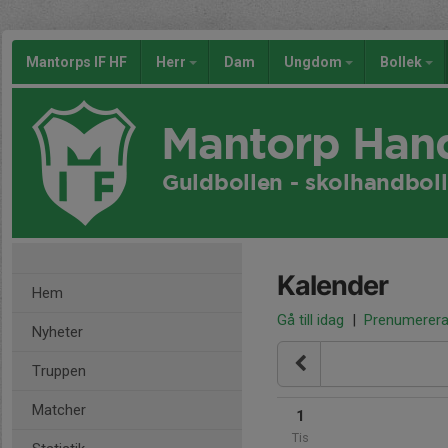
Mantorps IF HF
Herr
Dam
Ungdom
Bollek
Mantorp Han
Guldbollen - skolhandboll
Kalender
Hem
Gå till idag
|
Prenumerer
Nyheter
Truppen
Matcher
1
Tis