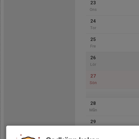
23
Ons
24
Tor
25
Fre
26
Lör
27
Sön
28
Mån
29
Tis