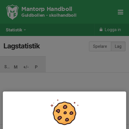
Mantorp Handboll
Guldbollen - skolhandboll
Logga in
Statistik
Lagstatistik
Spelare
Lag
SÄSONG
M
+/-
P
Ingen säsong inlagd