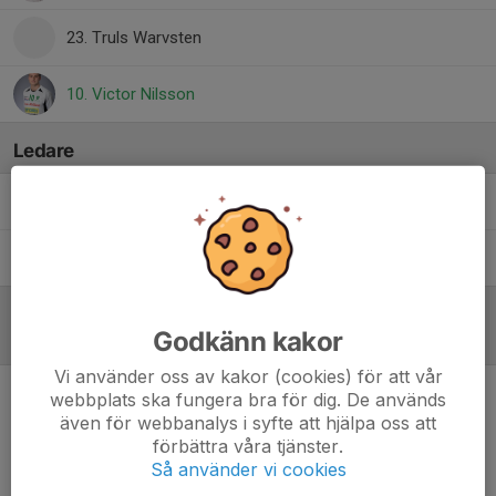
23. Truls Warvsten
10. Victor Nilsson
Ledare
Johan Dahl
Fysioterapeut
Peter Carlsson
Herrsenioransvarig
Godkänn kakor
Referat
Vi använder oss av kakor (cookies) för att vår
webbplats ska fungera bra för dig. De används
Inget referat skrivet
även för webbanalys i syfte att hjälpa oss att
förbättra våra tjänster.
Så använder vi cookies