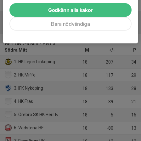
Godkänn alla kakor
Bara nödvändiga
Tabell
Herr div 2-3 Mitt - Herr 3
Södra Mitt
M
+/-
P
1. HK Lejon Linköping
18
207
34
2. HK Miffe
18
117
29
3. IFK Nyköping
18
133
28
4. HK Fräs
18
39
21
5. Örebro SK HK Herr B
18
5
16
6. Vadstena HF
18
-80
13