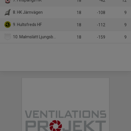
7. Finspångs HK
18
-42
12
8. HK Järnvägen
18
-108
9
9. Hultsfreds HF
18
-112
9
10. Malmslätt Ljungsbro HF
18
-159
9