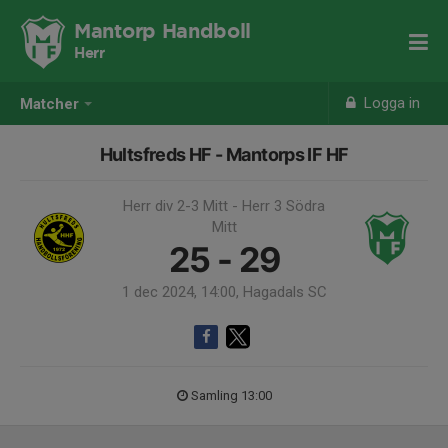
Mantorp Handboll
Herr
Logga in
Matcher
Hultsfreds HF - Mantorps IF HF
Herr div 2-3 Mitt - Herr 3 Södra
Mitt
25 - 29
1 dec 2024, 14:00, Hagadals SC
Samling 13:00