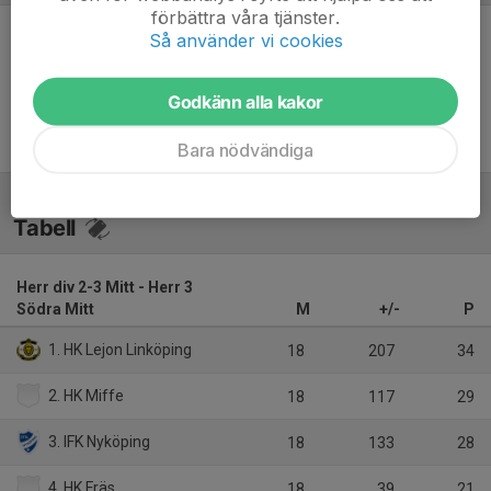
förbättra våra tjänster.
Så använder vi cookies
Inget referat skrivet
Godkänn alla kakor
Bara nödvändiga
Tabell
Herr div 2-3 Mitt - Herr 3
Södra Mitt
M
+/-
P
1. HK Lejon Linköping
18
207
34
2. HK Miffe
18
117
29
3. IFK Nyköping
18
133
28
4. HK Fräs
18
39
21