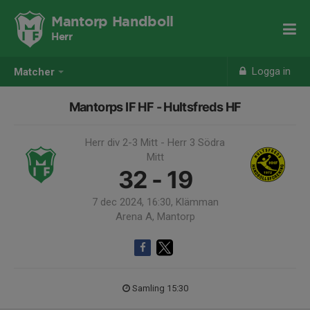
Mantorp Handboll
Herr
Logga in
Matcher
Mantorps IF HF - Hultsfreds HF
Herr div 2-3 Mitt - Herr 3 Södra
Mitt
32 - 19
7 dec 2024, 16:30, Klämman
Arena A, Mantorp
Samling 15:30