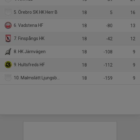
5. Örebro SK HK Herr B
18
5
16
6. Vadstena HF
18
-80
13
7. Finspångs HK
18
-42
12
8. HK Järnvägen
18
-108
9
9. Hultsfreds HF
18
-112
9
10. Malmslätt Ljungsbro HF
18
-159
9