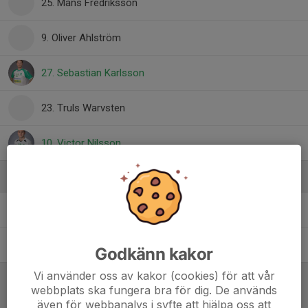
25. Måns Fredriksson
9. Oliver Ahlström
27. Sebastian Karlsson
23. Truls Warvsten
10. Victor Nilsson
Ledare
Johan Dahl
Fysioterapeut
Peter Carlsson
Herrsenioransvarig
Godkänn kakor
Vi använder oss av kakor (cookies) för att vår
webbplats ska fungera bra för dig. De används
Referat
även för webbanalys i syfte att hjälpa oss att