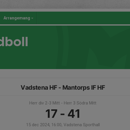
Arrangemang
dboll
Vadstena HF - Mantorps IF HF
Herr div 2-3 Mitt - Herr 3 Södra Mitt
17 - 41
15 dec 2024, 16:00, Vadstena Sporthall