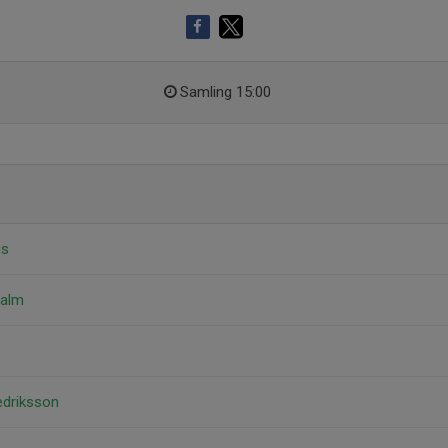
Samling 15:00
us
malm
edriksson