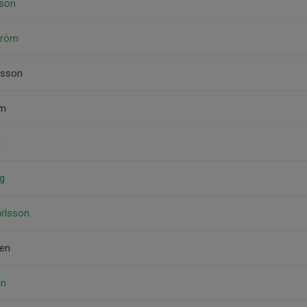
sson
tröm
ksson
öm
t
ig
arlsson
ten
on