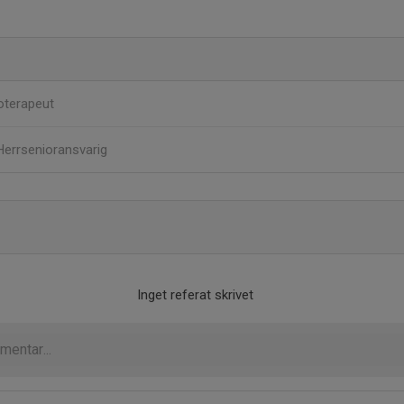
oterapeut
Herrsenioransvarig
Inget referat skrivet