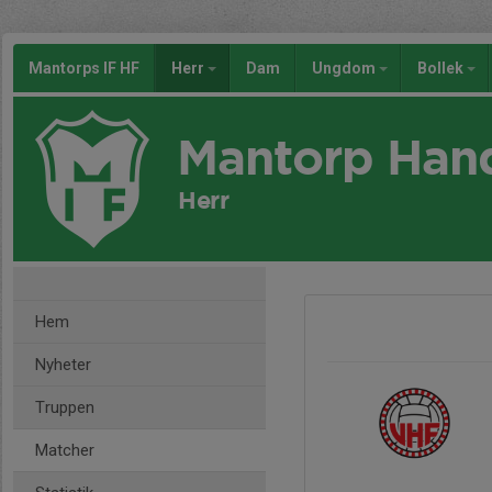
Mantorps IF HF
Herr
Dam
Ungdom
Bollek
Mantorp Han
Herr
Hem
Nyheter
Truppen
Matcher