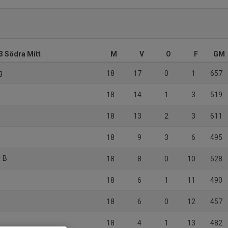
 3 Södra Mitt
M
V
O
F
GM
g
18
17
0
1
657
18
14
1
3
519
18
13
2
3
611
18
9
3
6
495
r B
18
8
0
10
528
18
6
1
11
490
18
6
0
12
457
18
4
1
13
482