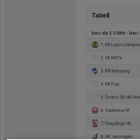
Tabell
Herr div 2-3 Mitt - Herr
1. HK Lejon Linköpin
2. HK Miffe
3. IFK Nyköping
4. HK Fräs
5. Örebro SK HK Her
6. Vadstena HF
7. Finspångs HK
8. HK Järnvägen