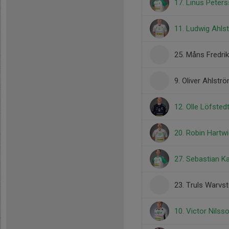
17. Linus Peter
11. Ludwig Ahls
25. Måns Fredri
9. Oliver Ahlstr
12. Olle Löfsted
20. Robin Hartw
27. Sebastian K
23. Truls Warvs
10. Victor Nilss