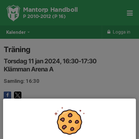
Mantorp Handboll
P 2010-2012 (P 16)
Logga in
Kalender
Träning
Torsdag 11 jan 2024, 16:30-17:30
Klämman Arena A
Samling: 16:30