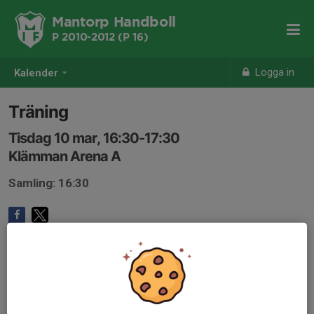
Mantorp Handboll
P 2010-2012 (P 16)
Logga in
Kalender
Träning
Tisdag 10 mar, 16:30-17:30
Klämman Arena A
Samling: 16:30