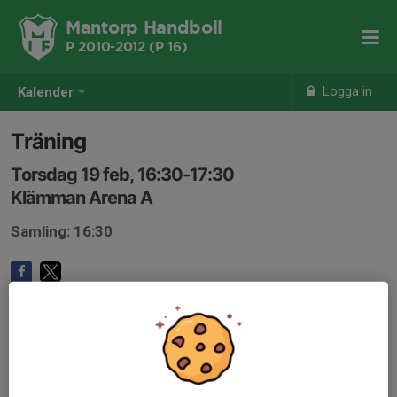
Mantorp Handboll
P 2010-2012 (P 16)
Logga in
Kalender
Träning
Torsdag 19 feb, 16:30-17:30
Klämman Arena A
Samling: 16:30