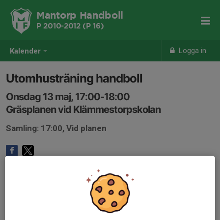
Mantorp Handboll
P 2010-2012 (P 16)
Logga in
Kalender
Utomhusträning handboll
Onsdag 13 maj, 17:00-18:00
Gräsplanen vid Klämmestorpskolan
Samling: 17:00, Vid planen