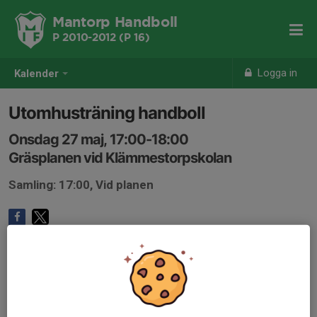
Mantorp Handboll
P 2010-2012 (P 16)
Logga in
Kalender
Utomhusträning handboll
Onsdag 27 maj, 17:00-18:00
Gräsplanen vid Klämmestorpskolan
Samling: 17:00, Vid planen