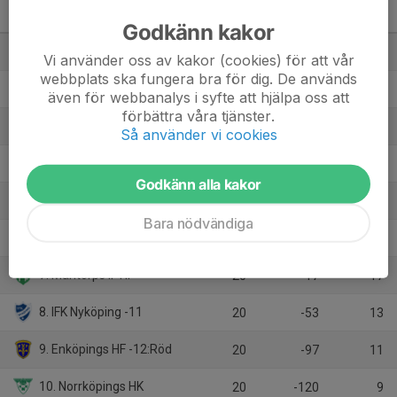
P14 Mitt - P14 Nivå 1 Mitt
M
+/-
P
Godkänn kakor
1. VästeråsIrsta HF -11:Vit
20
85
32
Vi använder oss av kakor (cookies) för att vår
webbplats ska fungera bra för dig. De används
2. Eskilstuna Guif IF 1
20
155
31
även för webbanalys i syfte att hjälpa oss att
förbättra våra tjänster.
3. LIF Lindesberg -11
20
133
30
Så använder vi cookies
4. Örebro SK U -11
20
8
24
Godkänn alla kakor
5. Eskilstuna Guif IF 2
20
45
22
Bara nödvändiga
6. Skåre HK
20
13
22
7. Mantorps IF HF
20
-17
17
8. IFK Nyköping -11
20
-53
13
9. Enköpings HF -12:Röd
20
-97
11
10. Norrköpings HK
20
-120
9