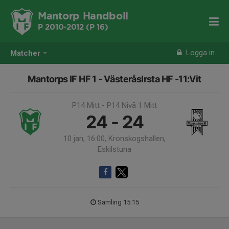
Mantorp Handboll
P 2010-2012 (P 16)
Logga in
Matcher
Mantorps IF HF 1 - VästeråsIrsta HF -11:Vit
P14 Mitt - P14 Nivå 1 Mitt
24 - 24
10 jan, 16:00, Kronskogshallen,
Eskilstuna
Samling 15:15