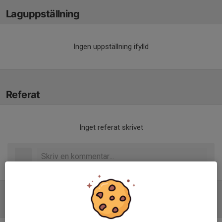
Laguppställning
Ingen uppställning ifylld
Referat
Inget referat skrivet
Tabell