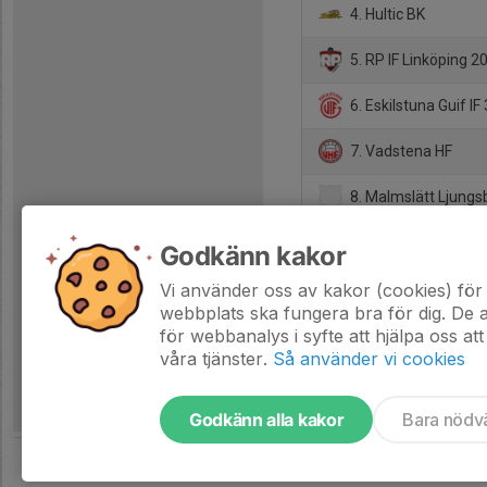
4. Hultic BK
5. RP IF Linköping 2
6. Eskilstuna Guif IF 
7. Vadstena HF
8. Malmslätt Ljungs
9. Ramunder HK P2
Godkänn kakor
10. Västerviks HF -1
Vi använder oss av kakor (cookies) för 
webbplats ska fungera bra för dig. De
för webbanalys i syfte att hjälpa oss att
våra tjänster.
Så använder vi cookies
Godkänn alla kakor
Bara nödv
Tjäna pengar till laget