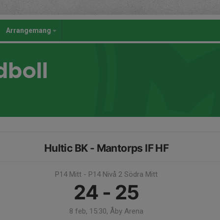
Arrangemang
dboll
Hultic BK - Mantorps IF HF
P14 Mitt - P14 Nivå 2 Södra Mitt
24 - 25
8 feb, 15:30, Åby Arena