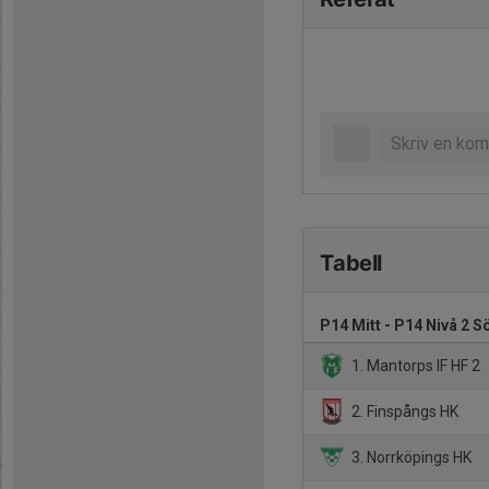
Tabell
P14 Mitt - P14 Nivå 2 S
1. Mantorps IF HF 2
2. Finspångs HK
3. Norrköpings HK