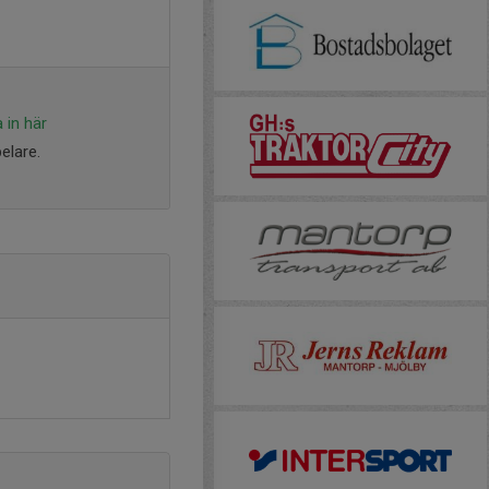
 in här
elare.