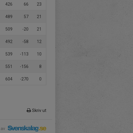
426
66
23
489
57
21
509
-20
21
492
-58
12
539
-113
10
551
-156
8
604
-270
0
Skriv ut
 av