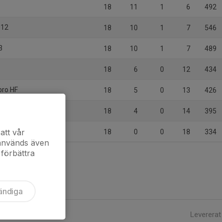
18
11
1
6
492
012
18
10
1
7
546
3
18
10
1
7
489
18
6
0
12
434
bro HF
18
5
0
13
426
011-2013
18
4
0
14
395
2
att vår
18
0
0
18
334
 används även
 förbättra
ändiga
Levererat