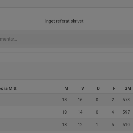
Inget referat skrivet
ödra Mitt
M
V
O
F
GM
18
16
0
2
573
18
14
0
4
597
18
12
1
5
510