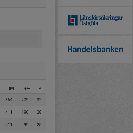
IM
+/-
P
364
209
32
411
186
28
411
99
25