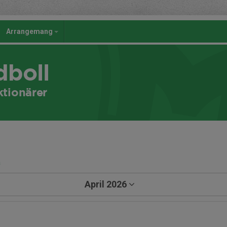
Arrangemang
dboll
tionärer
a
April 2026