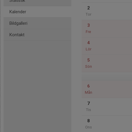
Statistik
2
Kalender
Tor
Bildgalleri
3
Fre
Kontakt
4
Lör
5
Sön
6
Mån
7
Tis
8
Ons