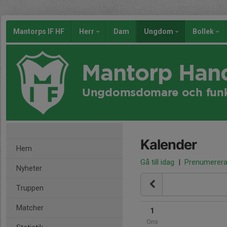
Mantorps IF HF
Herr
Dam
Ungdom
Bollek
Mantorp Han
Ungdomsdomare och funk
Kalender
Hem
Gå till idag
|
Prenumerer
Nyheter
Truppen
Matcher
1
Ons