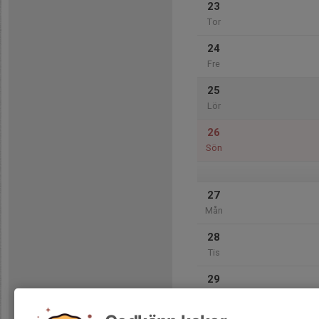
23
Tor
24
Fre
25
Lör
26
Sön
27
Mån
28
Tis
29
Ons