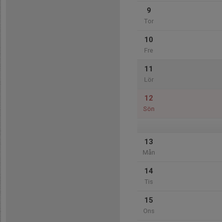
9
Tor
10
Fre
11
Lör
12
Sön
13
Mån
14
Tis
15
Ons