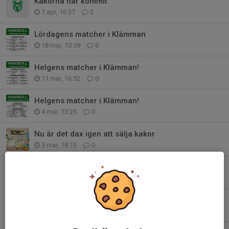
Kakorna har kommit
7 apr, 16:37
2
Lördagens matcher i Klämman
18 mar, 10:59
0
Helgens matcher i Klämman!
11 mar, 16:52
0
Helgens matcher i Klämman!
4 mar, 13:25
0
Nu är det dax igen att sälja kakor
3 mar, 18:13
0
Helgens matcher i Klämman!
26 feb, 15:47
0
A och B-lagsmatch på lördag
18 feb, 11:09
0