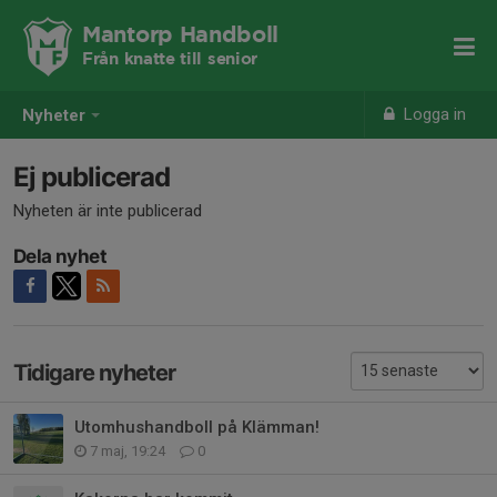
Mantorp Handboll
Från knatte till senior
Logga in
Nyheter
Ej publicerad
Nyheten är inte publicerad
Dela nyhet
Tidigare nyheter
Utomhushandboll på Klämman!
7 maj, 19:24
0