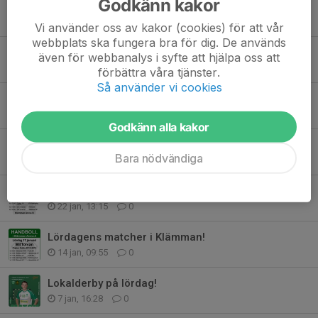
Godkänn kakor
Lördagens matcher i Klämman!
6 feb, 14:09
0
Vi använder oss av kakor (cookies) för att vår
webbplats ska fungera bra för dig. De används
Helgens matcher i Klämman!
även för webbanalys i syfte att hjälpa oss att
4 feb, 13:21
0
förbättra våra tjänster.
Så använder vi cookies
USM steg 3 för Flickor 14
28 jan, 11:56
1
Godkänn alla kakor
Helgens seniormatcher i Klämman!
Bara nödvändiga
28 jan, 11:54
0
Lördagens matcher i Klämman!
22 jan, 13:15
0
Lördagens matcher i Klämman!
14 jan, 09:55
0
Lokalderby på lördag!
7 jan, 16:28
0