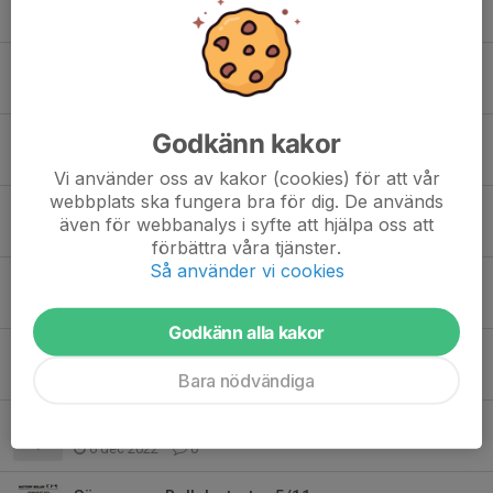
21 mar 2025
0
Start för vårterminens Bollek lördag 11/1
9 jan 2025
0
Godkänn kakor
Bolleken startar på lördag!
8 nov 2024
0
Vi använder oss av kakor (cookies) för att vår
webbplats ska fungera bra för dig. De används
Bollek 2018-2019
även för webbanalys i syfte att hjälpa oss att
2 maj 2024
0
förbättra våra tjänster.
Så använder vi cookies
Nystart Bollek
9 jan 2024
0
Godkänn alla kakor
Bolleken startar 11/11
13 okt 2023
0
Bara nödvändiga
Bollek lördag 10/12 i A-hallen!
6 dec 2022
0