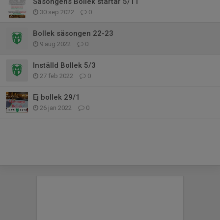
Säsongens Bollek startar 5/11
30 sep 2022
0
Bollek säsongen 22-23
9 aug 2022
0
Inställd Bollek 5/3
27 feb 2022
0
Ej bollek 29/1
26 jan 2022
0