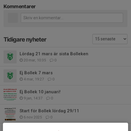
Kommentarer
Tidigare nyheter
Lördag 21 mars är sista Bolleken
20 mar, 10:35
0
Ej Bollek 7 mars
4 mar, 19:27
0
Ej Bollek 10 januari!
9 jan, 14:37
0
Start för Bollek lördag 29/11
6 nov 2025
0
Säsongens sista Bollek lördag 22/3