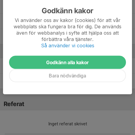
9. Sara Bronska
Godkänn kakor
Vi använder oss av kakor (cookies) för att vår
17. Selma Kirch
webbplats ska fungera bra för dig. De används
även för webbanalys i syfte att hjälpa oss att
5. Smilla Braf
förbättra våra tjänster.
Så använder vi cookies
Ledare
Godkänn alla kakor
Markus Forsman
Tränare
Bara nödvändiga
Stefan Kirch
Tränare
Referat
Inget referat skrivet