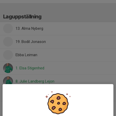
Laguppställning
13. Alma Nyberg
19. Bodil Jonason
Ebba Leiman
1. Elsa Stigenhed
8. Julie Landberg Lejon
26. Nellie Larsson
14. Nikki Forsman