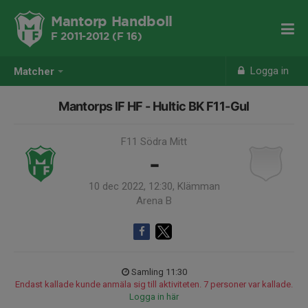
Mantorp Handboll
F 2011-2012 (F 16)
Logga in
Matcher
Mantorps IF HF - Hultic BK F11-Gul
F11 Södra Mitt
-
10 dec 2022, 12:30, Klämman
Arena B
Samling 11:30
Endast kallade kunde anmäla sig till aktiviteten. 7 personer var kallade.
Logga in här