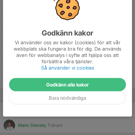
Lowa Tillmar
Maja Spångberg
Godkänn kakor
Minna Tillmar
Vi använder oss av kakor (cookies) för att vår
webbplats ska fungera bra för dig. De används
Nelly Spångberg
även för webbanalys i syfte att hjälpa oss att
förbättra våra tjänster.
Nova Mileteg
Så använder vi cookies
Sarah Anwiya Sarah Francis Anwiya
Godkänn alla kakor
Ledare
Bara nödvändiga
Johan Sundberg
Tränare
Marie Stensby
Tränare