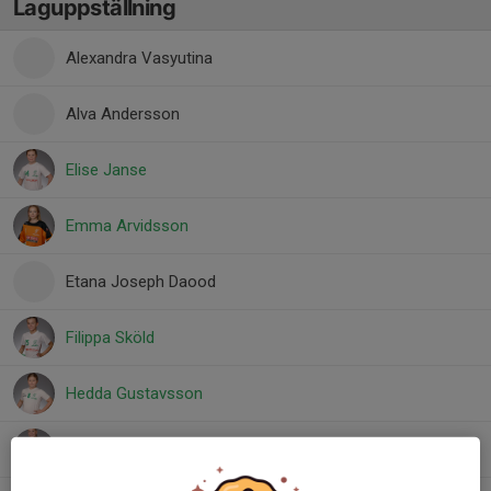
Laguppställning
Alexandra Vasyutina
Alva Andersson
Elise Janse
Emma Arvidsson
Etana Joseph Daood
Filippa Sköld
Hedda Gustavsson
Idun Viquist