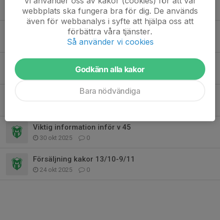
Vi använder oss av kakor (cookies) för att vår
webbplats ska fungera bra för dig. De används
20 nov 2025
0
även för webbanalys i syfte att hjälpa oss att
förbättra våra tjänster.
Ändrad starttid på måndagsträningarna
Så använder vi cookies
14 nov 2025
0
Bingolotto Kalender och lotter till Jul och Nyår!
Godkänn alla kakor
12 nov 2025
0
Bara nödvändiga
Inventering F12 6/12
2 nov 2025
2
Viktig information inför v 45
30 okt 2025
0
Försäljning kakor 13/10-9/11
24 okt 2025
0