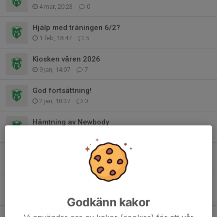
4 mar, 20:23
0
Hjälp med träningen 6/2?
1 feb, 18:47
5
Kiosken våren 2026
9 jan, 14:07
7
God fortsättning!
2 jan, 18:37
0
Hämtning av Newbody
11 dec 2025
0
Hjälp med inventering!
27 nov 2025
3
Hjälp med inventering!
27 nov 2025
0
Godkänn kakor
Hämtning av kakor