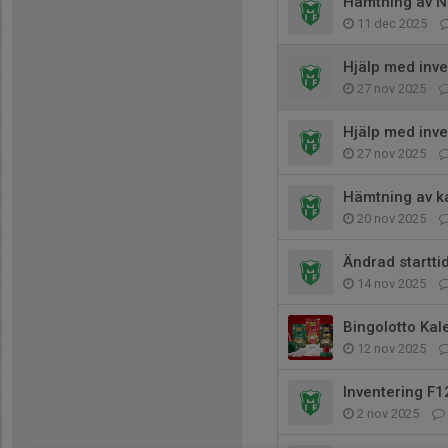
Hämtning av 
11 dec 2025
Hjälp med inve
27 nov 2025
Hjälp med inve
27 nov 2025
Hämtning av k
20 nov 2025
Ändrad startt
14 nov 2025
Bingolotto Kale
12 nov 2025
Inventering F1
2 nov 2025