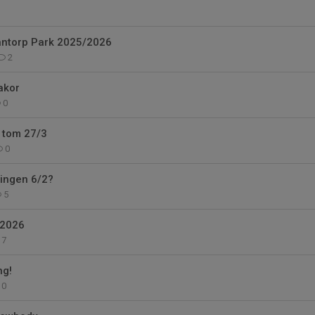
ntorp Park 2025/2026
2
akor
0
 tom 27/3
0
ningen 6/2?
5
 2026
7
ng!
0