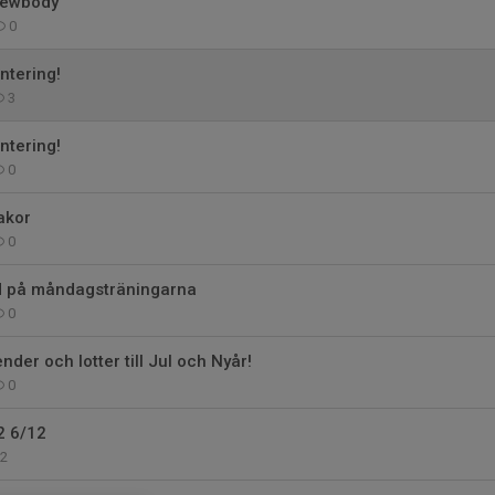
Newbody
0
ntering!
3
ntering!
0
akor
0
id på måndagsträningarna
0
nder och lotter till Jul och Nyår!
0
2 6/12
2