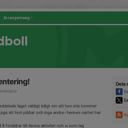
Arrangemang
dboll
entering!
Dela 
mentarer
De
De
delade laget väldigt tidigt om att hon inte kommer
 pga att hon jobbar och inga andra i hennes närhet har
Ny
föräldrar till denna aktivitet och vi som lag