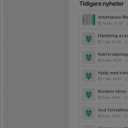
Tidigare nyheter
Arbetspass Ma
16 apr, 21:05
Hämtning av k
7 apr, 21:30
Kakförsäljning
4 mar, 20:23
Hjälp med trä
1 feb, 18:47
Kiosken våren
9 jan, 14:07
God fortsättni
2 jan, 18:37