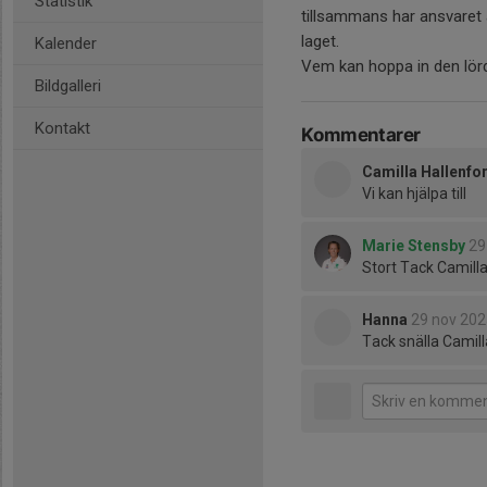
Statistik
tillsammans har ansvaret a
laget.
Kalender
Vem kan hoppa in den lörd
Bildgalleri
Kontakt
Kommentarer
Camilla Hallenfo
Vi kan hjälpa till
Marie Stensby
29
Stort Tack Camilla
Hanna
29 nov 202
Tack snälla Camil