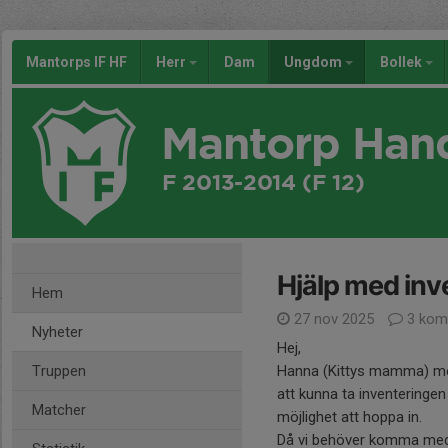
Mantorps IF HF
Herr
Dam
Ungdom
Bollek
Mantorp Han
F 2013-2014 (F 12)
Hjälp med inv
Hem
27 nov 2025
3 kom
Nyheter
Hej,
Truppen
Hanna (Kittys mamma) med
att kunna ta inventeringen
Matcher
möjlighet att hoppa in.
Då vi behöver komma med 8 