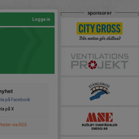
sponsorer
Logga in
nyhet
la på Facebook
la på X
heter via RSS