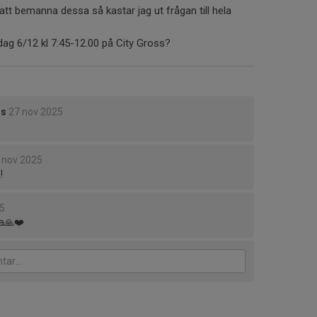
tt bemanna dessa så kastar jag ut frågan till hela
ag 6/12 kl 7:45-12.00 på City Gross?
rs
27 nov 2025
 nov 2025
!
5
la🙏❤️