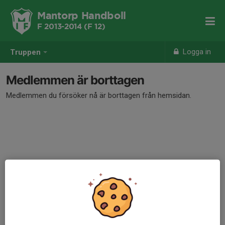
Mantorp Handboll
F 2013-2014 (F 12)
Logga in
Truppen
Medlemmen är borttagen
Medlemmen du försöker nå är borttagen från hemsidan.