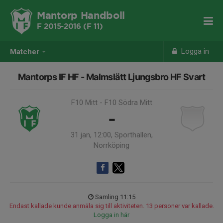
Mantorp Handboll
F 2015-2016 (F 11)
Logga in
Matcher
Mantorps IF HF - Malmslätt Ljungsbro HF Svart
F10 Mitt - F10 Södra Mitt
-
31 jan, 12:00, Sporthallen,
Norrköping
Samling 11:15
Endast kallade kunde anmäla sig till aktiviteten. 13 personer var kallade.
Logga in här