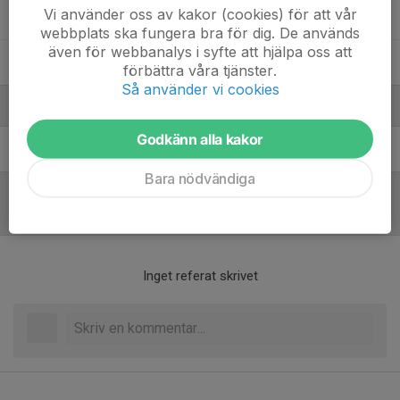
Vi använder oss av kakor (cookies) för att vår
Tilda Andersson
webbplats ska fungera bra för dig. De används
även för webbanalys i syfte att hjälpa oss att
Wilma Ström
förbättra våra tjänster.
Så använder vi cookies
Ledare
Godkänn alla kakor
Hanna Egelstig
Ledare
Bara nödvändiga
Referat
Inget referat skrivet