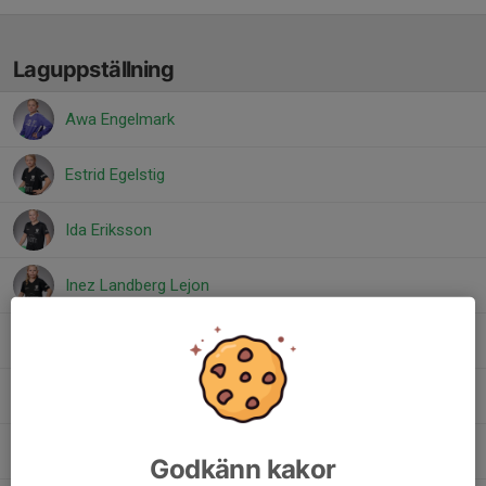
Laguppställning
Awa Engelmark
Estrid Egelstig
Ida Eriksson
Inez Landberg Lejon
Saga Eriksson
Sally Davidsson
Sigrid Berminge Kieback
Godkänn kakor