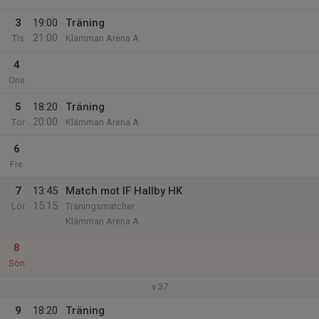
3
19:00
Träning
21:00
Tis
Klämman Arena A
4
Ons
5
18:20
Träning
20:00
Tor
Klämman Arena A
6
Fre
7
13:45
Match mot IF Hallby HK
15:15
Lör
Träningsmatcher
Klämman Arena A
8
Sön
v.37
9
18:20
Träning