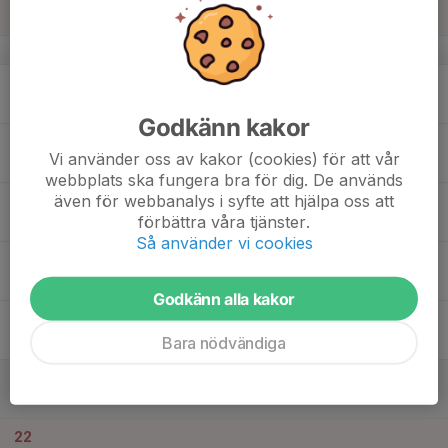
Sön
v.38
16
18:20
Träning
20:00
Mån
Klämman Arena B
Godkänn kakor
17
19:00
Träning
Vi använder oss av kakor (cookies) för att vår
21:00
Tis
Klämman Arena A
webbplats ska fungera bra för dig. De används
även för webbanalys i syfte att hjälpa oss att
18
förbättra våra tjänster.
Ons
Så använder vi cookies
19
18:20
Träning
20:00
Tor
Klämman Arena A
Godkänn alla kakor
20
Bara nödvändiga
Fre
21
Lör
22