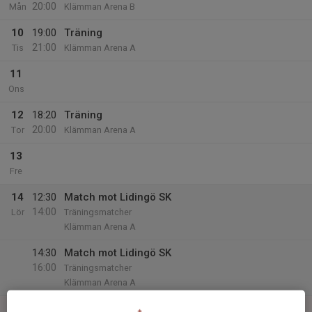
20:00
Mån
Klämman Arena B
10
19:00
Träning
21:00
Tis
Klämman Arena A
11
Ons
12
18:20
Träning
20:00
Tor
Klämman Arena A
13
Fre
14
12:30
Match mot Lidingö SK
14:00
Lör
Träningsmatcher
Klämman Arena A
14:30
Match mot Lidingö SK
16:00
Träningsmatcher
Klämman Arena A
15