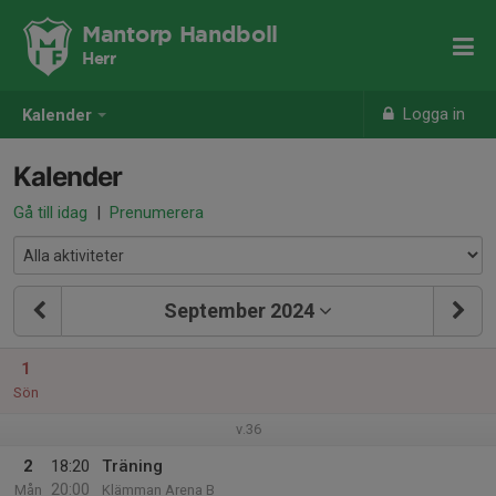
Mantorp Handboll
Herr
Logga in
Kalender
Kalender
Gå till idag
|
Prenumerera
September 2024
1
Sön
v.36
2
18:20
Träning
20:00
Mån
Klämman Arena B